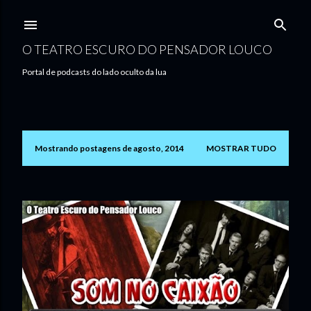
Pular para o conteúdo principal
O TEATRO ESCURO DO PENSADOR LOUCO
Portal de podcasts do lado oculto da lua
Mostrando postagens de agosto, 2014
MOSTRAR TUDO
P
o
s
t
a
g
e