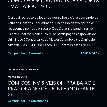
CÔMICOS ENQUADRADOS - EPISÓDIO 8
- MAD ABOUT YOU
Olá ouvinte louco ou louca de nosso hospício, e bem vindo de
volta ao Cômicos Enquadrados . Em nosso oitavo episódio,
recebemos no Teatro Escuro Que Desenho Legal , Sérgio
Cabral e Marcos Robles , além de participações especiais de
Dri Tinoco ( Conversa Fiada Matou Carambola ), e Danilo de
Almeida ( Já Ouviu Esse Disco? ). E juntamos esta tchurma de
dementes pra falar um pouco sobre a Revista MAD , que por
Compartilhar
2 comentários
READ MORE »
décadas e décadas ajudou a formar o humor que mudou o
mundo e a forma de ver a vida. Tamanho: 86,5mb | Duração:
01:27:44 | Download em: MP3 | ZIP | OGG | TORRENT | |
ÚLTIMAS POSTAGENS
Clique com o botão direito e escolha "salvar link como" |
março 18, 2025
CLIQUE ABAIXO PARA OUVIR O EPISÓDIO If you cannot
CÔMICOS INVISÍVEIS 04 - PRA BAIXO E
see the audio controls, your browser does not support the
PRA FORA NO CÉU E INFERNO (PARTE
audio element Ouça no player acima ou baixe para teu
3)
smartphone, PC ou sei lá mais que loucura for usando os links
acima. Veja opções pra assinar os podcasts via QR Code, na
Compartilhar
5 comentários
imagem do episódio. Ou clique AQUI que dá no mesmo.