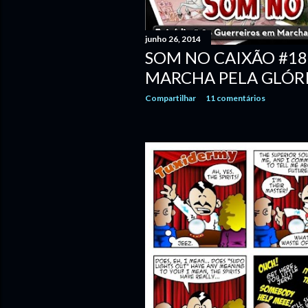
e
n
junho 26, 2014
s
SOM NO CAIXÃO #18
MARCHA PELA GLÓRIA
Compartilhar
11 comentários