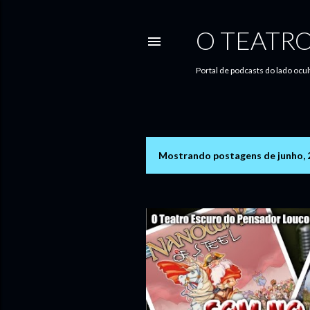
O TEATR
Portal de podcasts do lado ocul
Mostrando postagens de junho, 
P
o
s
t
a
g