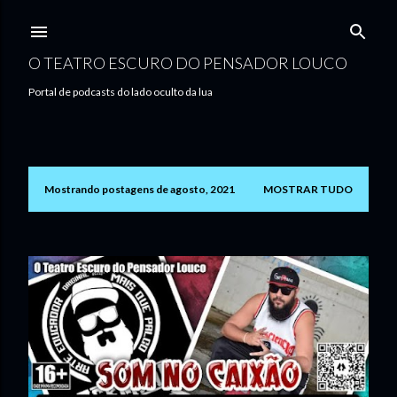
Pular para o conteúdo principal
O TEATRO ESCURO DO PENSADOR LOUCO
Portal de podcasts do lado oculto da lua
Mostrando postagens de agosto, 2021
MOSTRAR TUDO
P
o
s
t
a
g
e