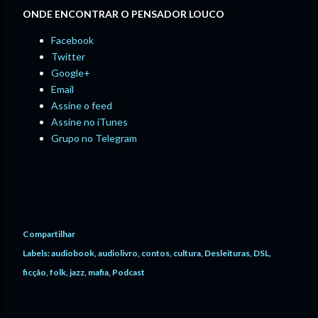
ONDE ENCONTRAR O PENSADOR LOUCO
Facebook
Twitter
Google+
Email
Assine o feed
Assine no iTunes
Grupo no Telegram
Compartilhar
Labels:
audiobook
audiolivro
contos
cultura
Desleituras
DSL
ficção
folk
jazz
mafia
Podcast