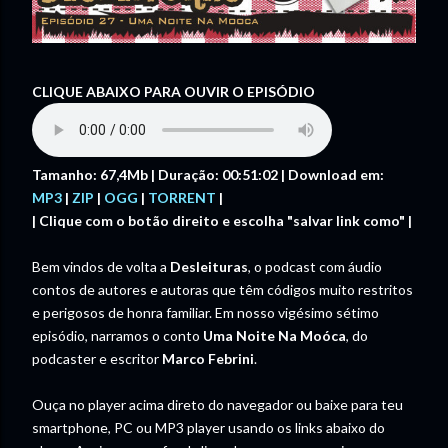
CLIQUE ABAIXO PARA OUVIR O EPISÓDIO
Tamanho: 67,4Mb | Duração: 00:51:02 | Download em:
MP3
|
ZIP
|
OGG
|
TORRENT
|
| Clique com o botão direito e escolha "salvar link como" |
Bem vindos de volta a
Desleituras
, o podcast com áudio
contos de autores e autoras que têm códigos muito restritos
e perigosos de honra familiar. Em nosso vigésimo sétimo
episódio, narramos o conto
Uma Noite Na Moóca
, do
podcaster e escritor
Marco Febrini
.
Ouça no player acima direto do navegador ou baixe para teu
smartphone, PC ou MP3 player usando os links abaixo do