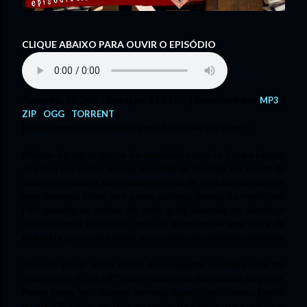
CLIQUE ABAIXO PARA OUVIR O EPISÓDIO
Tamanho: 72,3Mb | Duração: 01:01:05 | Download em:
MP3
|
ZIP
|
OGG
|
TORRENT
|
| Clique com o botão direito e escolha "salvar link como" |
Abriram de vez as portas do
manicômio
aqui no Teatro Escuro.
Já parou pra pensar no que acontece ao se largar um monte de
cabeças pensantes, completamente fora de seu juízo perfeito, em
uma conversa online sem pauta, pudores, medos ou restrições?
Pois quando as portas do caos e da anarquia se abrem, o
resultado você pode ouvir aqui, no
primeiro de uma série de
podcasts
que podem abalar os conceitos de sociedade civilizada.
Ouça no player acima direto do navegador ou baixe para teu
smartphone, PC ou MP3 player usando os links abaixo do player.
Assine nosso feed clicando no menu superior em “Nossos Feeds”
ou via QR Code, no lado esquerdo da página, para adicionar