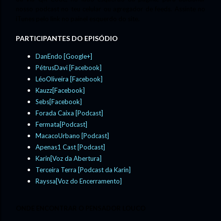
nosso podcast no teu celular ou agregador de feeds. Assinte no
iTunes pelo link no painel esquerdo do site.
PARTICIPANTES DO EPISÓDIO
DanEndo [Google+]
PétrusDavi [Facebook]
LéoOliveira [Facebook]
Kauzz[Facebook]
Sebs[Facebook]
Forada Caixa [Podcast]
Fermata[Podcast]
MacacoUrbano [Podcast]
Apenas1 Cast [Podcast]
Karin[Voz da Abertura]
Terceira Terra [Podcast da Karin]
Rayssa[Voz do Encerramento]
ONDE ENCONTRAR O PENSADOR LOUCO