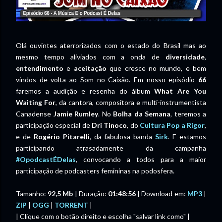
Olá ouvintes aterrorizados com o estado do Brasil mas ao
mesmo tempo aliviados com a onda de
diversidade
,
entendimento
e
aceitação
que cresce no mundo, e bem
vindos de volta ao Som no Caixão. Em nosso episódio
66
faremos a audição e resenha do álbum
What Are You
Waiting For
, da cantora, compositora e multi-instrumentista
Canadense
Jamie Rumley
. No
Bolha da Semana
, teremos a
participação especial de
Dri Tinoco
, do
Cultura Pop a Rigor
,
e de
Rogério Pitarelli
, da fabulosa banda
Sirk
. E estamos
participando atrasadamente da campanha
#OpodcastÉDelas
, convocando a todos para a maior
participação de podcasters femininas na podosfera.
Tamanho:
92,5 Mb
| Duração:
01:48:56
| Download em:
MP3
|
ZIP
|
OGG
|
TORRENT
|
| Clique com o botão direito e escolha "salvar link como" |