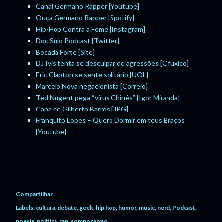
Canal Germano Rapper [Youtube]
Ouça Germano Rapper [Spotify]
Hip-Hop Contra a Fome [Instagram]
Doc Sujo Podcast [Twitter]
Bocada Forte [Site]
DJ Ivis tenta se desculpar de agressões [Ofuxico]
Eric Clapton se sente solitário [UOL]
Marcelo Nova negacionista [Correio]
Ted Nugent pega “vírus Chinês” [Igor Miranda]
Capa de Gilberto Barros [JPG]
Franquito Lopes – Quero Dormir em teus Braços
[Youtube]
Compartilhar
Labels:
cultura
debate
geek
hip hop
humor
music
nerd
Podcast
poesia
politica
rap
somnocaixao