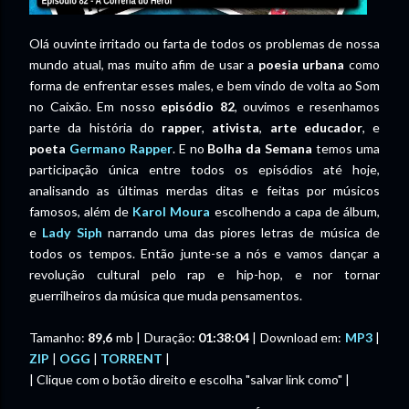
Olá ouvinte irritado ou farta de todos os problemas de nossa
mundo atual, mas muito afim de usar a
poesia urbana
como
forma de enfrentar esses males, e bem vindo de volta ao Som
no Caixão. Em nosso
episódio 82
, ouvimos e resenhamos
parte da história do
rapper
,
ativista
,
arte educador
, e
poeta
Germano Rapper
. E no
Bolha da Semana
temos uma
participação única entre todos os episódios até hoje,
analisando as últimas merdas ditas e feitas por músicos
famosos, além de
Karol Moura
escolhendo a capa de álbum,
e
Lady Siph
narrando uma das piores letras de música de
todos os tempos. Então junte-se a nós e vamos dançar a
revolução cultural pelo rap e hip-hop, e nor tornar
guerrilheiros da música que muda pensamentos.
Tamanho:
89,6
mb | Duração:
01:38:04
| Download em:
MP3
|
ZIP
|
OGG
|
TORRENT
|
| Clique com o botão direito e escolha "salvar link como" |